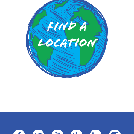
Find a
Location