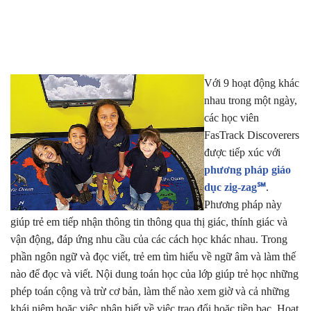
Với 9 hoạt động khác
nhau trong một ngày,
các học viên
FasTrack Discoverers
được tiếp xúc với
phương pháp giáo
dục zig-zag℠
.
Phương pháp này
giúp trẻ em tiếp nhận thông tin thông qua thị giác, thính giác và
vận động, đáp ứng nhu cầu của các cách học khác nhau. Trong
phần ngôn ngữ và đọc viết, trẻ em tìm hiểu về ngữ âm và làm thế
nào để đọc và viết. Nội dung toán học của lớp giúp trẻ học những
phép toán cộng và trừ cơ bản, làm thế nào xem giờ và cả những
khái niệm hoặc việc nhận biết về việc trao đổi hoặc tiền bạc. Hoạt