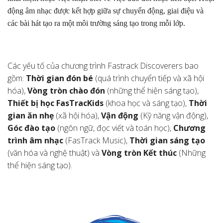
động âm nhạc được kết hợp giữa sự chuyển động, giai điệu và
các bài hát tạo ra một môi trường sáng tạo trong mỗi lớp.
Các yếu tố của chương trình Fastrack Discoverers bao
gồm:
Thời gian đón bé
(quá trình chuyển tiếp và xã hội
hóa),
Vòng tròn chào đón
(những thể hiện sáng tạo),
Thiết bị học FasTracKids
(khoa học và sáng tạo),
Thời
gian ăn nhẹ
(xã hội hóa),
Vận động
(Kỹ năng vận động),
Góc đào tạo
(ngôn ngữ, đọc viết và toán học),
Chương
trình âm nhạc
(FasTrack Music),
Thời gian sáng tạo
(văn hóa và nghệ thuật) và
Vòng tròn Kết thúc
(Những
thể hiện sáng tạo).