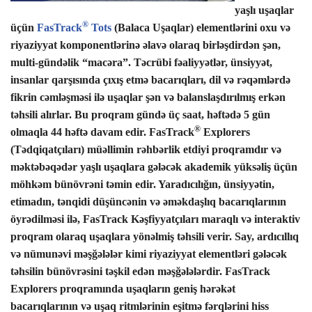
yaşlı uşaqlar
®
üçün
FasTrack
Tots
(
Balaca Uşaqlar) elementlərini oxu və
riyaziyyat komponentlərinə əlavə olaraq birləşdirdən şən,
multi-gündəlik “macəra”. Təcrübi fəaliyyətlər, ünsiyyət,
insanlar qarşısında çıxış etmə bacarıqları, dil və rəqəmlərdə
fikrin cəmləşməsi ilə uşaqlar şən və balanslaşdırılmış erkən
təhsili alırlar. Bu proqram gündə üç saat, həftədə 5 gün
®
olmaqla 44 həftə davam edir.
FasTrack
Explorers
(Tədqiqatçıları) müəllimin rəhbərlik etdiyi proqramdır və
məktəbəqədər yaşlı uşaqlara gələcək akademik yüksəliş üçün
möhkəm bünövrəni təmin edir. Yaradıcılığın, ünsiyyətin,
etimadın, tənqidi düşüncənin və əməkdaşlıq bacarıqlarının
öyrədilməsi ilə, FasTrack Kəşfiyyatçıları maraqlı və interaktiv
proqram olaraq uşaqlara yönəlmiş təhsili verir. Say, ardıcıllıq
və nümunəvi məşğələlər kimi riyaziyyat elementləri gələcək
təhsilin bünövrəsini təşkil edən məşğələlərdir. FasTrack
Explorers proqramında uşaqların geniş hərəkət
bacarıqlarının və uşaq ritmlərinin eşitmə fərqlərini hiss