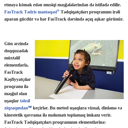
etməyə kömək edən musiqi məşğələlərindən də istifadə edilir.
®
FasTrack Tədris məntəqəsi
Tədqiqatçıları proqramını irəli
aparan gücdür və hər FasTrack dərsində açıq aşkar görünür.
Gün ərzində
doqquzadək
müxtəlif
elementlərlə,
FasTrack
Kəşfiyyatçılar
proqramı ilə
məşğul olan
uşaqlar
təhsil
ziqzaqından℠
keçirlər. Bu metod uşaqlara vizual, dinləmə və
kinestetik qavrama ilə məlumatı toplamaq imkanı verir.
FasTrack Tədqiqatçıları proqramının elementlərinə: