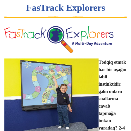
FasTrack Explorers
Tədqiq etmək
hər bir uşağın
təbii
instinktidir,
gəlin onlara
suallarına
cavab
tapmağa
imkan
yaradaq? 2-4