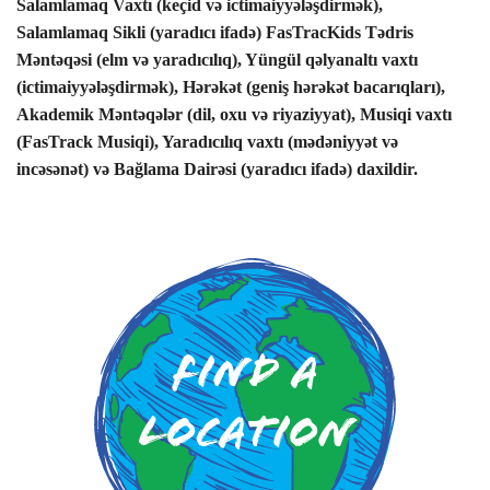
Salamlamaq Vaxtı (keçid və ictimaiyyələşdirmək),
Salamlamaq Sikli (yaradıcı ifadə) FasTracKids Tədris
Məntəqəsi (elm və yaradıcılıq), Yüngül qəlyanaltı vaxtı
(ictimaiyyələşdirmək), Hərəkət (geniş hərəkət bacarıqları),
Akademik Məntəqələr (dil, oxu və riyaziyyat), Musiqi vaxtı
(FasTrack Musiqi), Yaradıcılıq vaxtı (mədəniyyət və
incəsənət) və Bağlama Dairəsi (yaradıcı ifadə) daxildir.
Find a
Location