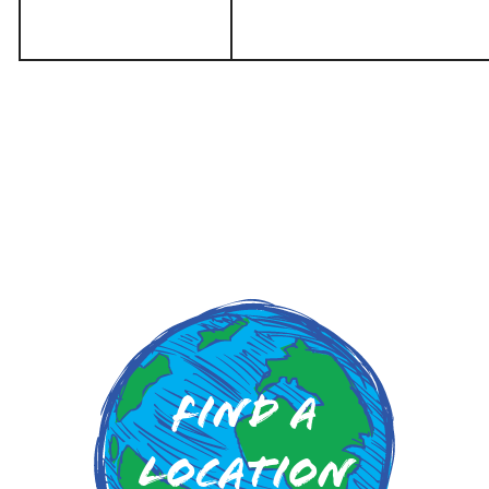
Find a
Location