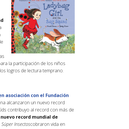
ad
a
a
de
Las
ra la participación de los niños
los logros de lectura temprano.
en asociación con el Fundación
ana alcanzaron un nuevo record
Kids contribuyo al record con más de
 nuevo record mundial de
s Súper Insectos
cobraron vida en