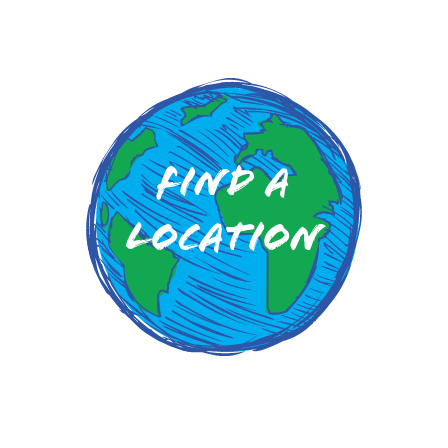
Find a
Location