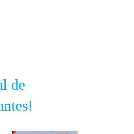
cord:
2
l de
antes!