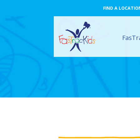
FIND A LOCATIO
FasTr