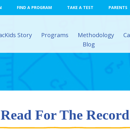
N
FIND A PROGRAM
TAKE A TEST
PARENTS
acKids Story
Programs
Methodology
C
Blog
Read For The Record