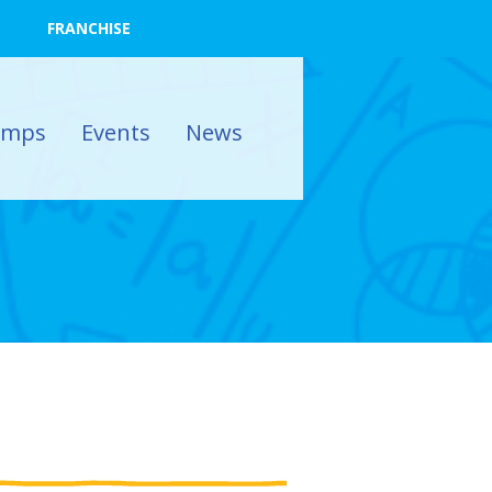
FRANCHISE
amps
Events
News