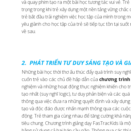
và quay phim tạo ra một bài học tương tác vui vẻ. Trẻ s
trọng trong khi trẻ xây dựng một nền tảng vững chắc c
trẻ bắt đầu trải nghiệm việc học tập của mình trong môi
yêu giành cho học tập của trẻ sẽ tiếp tục tồn tại suốt
về sau.
2. PHÁT TRIỂN TƯ DUY SÁNG TẠO VÀ GI
Những bài học thời thơ ấu thúc đẩy quá trình suy nghĩ
cuốn trẻ vào các chủ đề hấp dẫn của
chương trình
nghiệm và những hoạt động thực nghiệm khiến cho tr
tạo nhất (suy nghĩ logic), tư duy phản biện và các quá
thông qua việc đưa ra những quyết định và xây dựng
tạo và độc đáo được nhấn mạnh thông qua các cuộc t
động. Trẻ tham gia cùng nhau để tăng cường khả năn
tiêu chung. Chương trình giảng dạy FasTracKids là m
bằng sử dụng cả hai bán cầu não. Thông qua các thí 