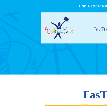
FIND A LOCATIO
FasTr
FasT