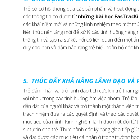
Trẻ có cơ hội thông qua các sản phẩm và hoạt động t
các thông tin có được từ
những bài học FasTracKi
các khái niệm mới và những kinh nghiệm theo một thứ
kiến thức nền tảng mới để xử lý các tình huống hàng 
thông tin và tạo ra sự kết nối có liên quan đến một tì
duy cao hơn và đảm bảo rằng trẻ hiểu toàn bộ các kh
5. THÚC ĐẨY KHẢ NĂNG LÃNH ĐẠO VÀ 
Trẻ đảm nhận vai trò lãnh đạo tích cực khi trẻ tham g
với nhau trong các tình huống làm việc nhóm. Trẻ lần 
dẫn dắt của người khác và trở thành một thành viên 
trách nhiệm đưa ra các quyết định và theo các quyế
mục tiêu của mình. Kinh nghiệm lãnh đạo một đội từ t
sự tự tin cho trẻ. Thực hành các kỹ năng giao tiếp giúp
và đạt được các mục tiêu cá nhân ở trong trường học