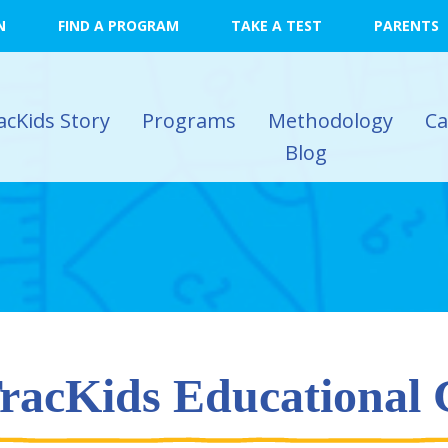
N
FIND A PROGRAM
TAKE A TEST
PARENTS
acKids Story
Programs
Methodology
C
Blog
racKids Educational 