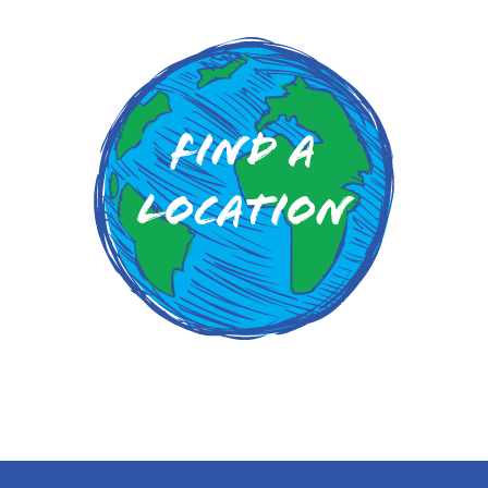
Find a
Location