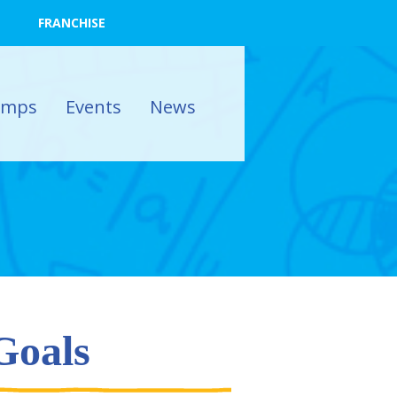
FRANCHISE
amps
Events
News
Goals