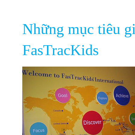
Những mục tiêu g
FasTracKids