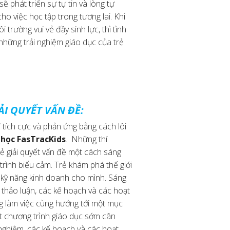
ẽ phát triển sự tự tin và lòng tự
ho việc học tập trong tương lai. Khi
 trường vui vẻ đầy sinh lực, thì tình
 những trải nghiệm giáo dục của trẻ
ẢI QUYẾT VẤN ĐỀ:
 tích cực và phản ứng bằng cách lôi
 học FasTracKids
. Những thí
ẻ giải quyết vấn đề một cách sáng
 trình biểu cảm. Trẻ khám phá thế giới
 kỹ năng kinh doanh cho mình. Sáng
hảo luận, các kế hoạch và các hoạt
g làm việc cùng hướng tới một mục
ột chương trình giáo dục sớm cân
nghiệm, các kế hoạch và các hoạt