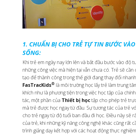
1. CHUẨN BỊ CHO TRẺ TỰ TIN BƯỚC V
SỐNG:
Khi trẻ em ngày nay lớn lên và bắt đầu bước vào độ tu
những công việc mà hiện tại vẫn chưa có. Trẻ sẽ cần
tạo để thành công trong thế giới đang thay đổi nhan
®
FasTracKids
là môi trường học lấy trẻ làm trung 
khích như là phương tiện trong việc học tập của chín
tác, một phần của
Thiết bị học
tập cho phép trẻ trực
mà trẻ được học ngay từ đầu. Sự tương tác của trẻ vớ
cho trẻ ngay từ độ tuổi ban đầu đi học. Điều này sẽ 
của trẻ, khi những kỹ năng công nghệ khác cũng rất 
trình giảng dạy kết hợp với các hoạt động thực nghiệm